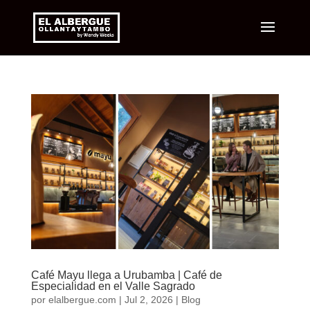
Café Mayu llega a Urubamba | Café de
Especialidad en el Valle Sagrado
por
elalbergue.com
|
Jul 2, 2026
|
Blog