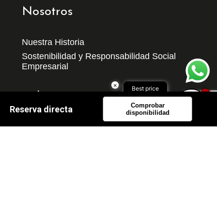
Nosotros
Nuestra Historia
Sostenibilidad y Responsabilidad Social
Empresarial
×
Best price
1
Enlaces
here!
Comprobar
Reserva directa
Book now
disponibilidad
Habitaciones
Comidas y Bebidas
Experiencias
Planifica tu Viaje
Apoyamos