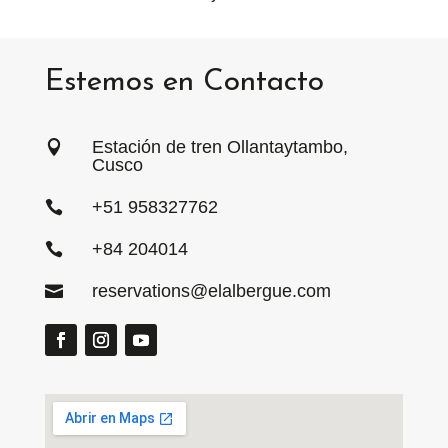
Estemos en Contacto
Estación de tren Ollantaytambo,

Cusco
+51 958327762

+84 204014

reservations@elalbergue.com
