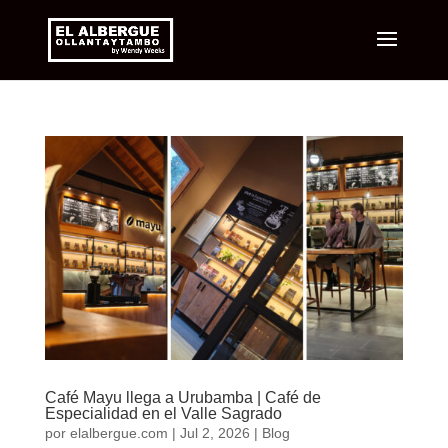
Café Mayu llega a Urubamba | Café de
Especialidad en el Valle Sagrado
por
elalbergue.com
|
Jul 2, 2026
|
Blog