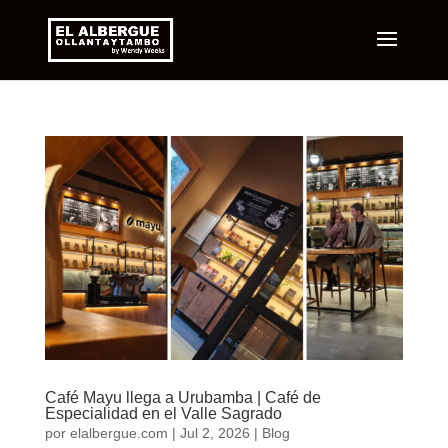
Café Mayu llega a Urubamba | Café de
Especialidad en el Valle Sagrado
por
elalbergue.com
|
Jul 2, 2026
|
Blog